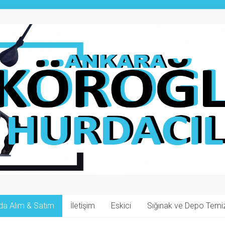
da Alım & Satım
İletişim
Eskici
Sığınak ve Depo Tem