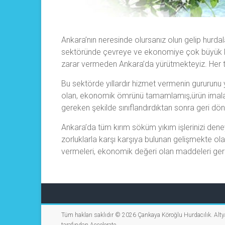
Ankara’nın neresinde olursanız olun gelip hurdal
sektöründe çevreye ve ekonomiye çok büyük ka
zarar vermeden Ankara’da yürütmekteyiz. Her tü
Bu sektörde yıllardır hizmet vermenin gururunu 
olan, ekonomik ömrünü tamamlamış,ürün imalat ar
gereken şekilde sınıflandırdıktan sonra geri dön
Ankara’da tüm kırım söküm yıkım işlerinizi den
zorluklarla karşı karşıya bulunan gelişmekte ol
vermeleri, ekonomik değeri olan maddeleri ger
Tüm hakları saklıdır © 2026
Çankaya Köroğlu Hurdacılık
. Alt