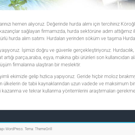
arınızı hemen alıyoruz. Değerinde hurda alımı için tercihiniz Kör
zançlar sağlayan firmamızda, hurda sektörüne adım attığımız il
rlü hurda alım satımı. Hurdaları yerinden söküm ve taşıma Hurda S
yaşıyoruz. İşimizi doğru ve güvenle gerçekleştiriyoruz. Hurdacılık
tığı parça,araba, eşya, makina gibi ürünleri son kullanıcıdan ala
üşüm firmalarına ulaştıran bir meslektir.
eyimli ekimizle gelip hızlıca yapıyoruz. Geride hiçbir moloz bır
an ülkelerin de tabii kaynaklarından uzun vadede ve maksimum bir ş
i kazanma ve tekrar kullanma yöntemlerini araştırmaları gerekme
yapı
WordPress
. Tema:
ThemeGrill